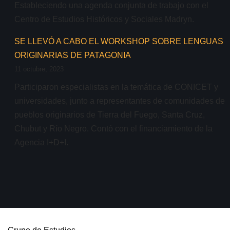
Estableciendo una agenda conjunta de trabajo con el
Centro de Estudios Históricos y Sociales Madryn.
SE LLEVÓ A CABO EL WORKSHOP SOBRE LENGUAS
ORIGINARIAS DE PATAGONIA
11 octubre, 2023
Participaron especialistas en la temática de CONICET y
universidades, junto a representantes de comunidades de
pueblos originarios de Tierra del Fuego, Santa Cruz,
Chubut y Río Negro. Contó con el financiamiento de la
Agencia I+D+I.